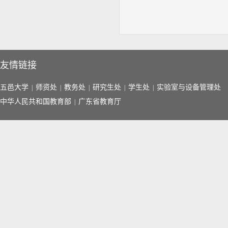
友情链接
五邑大学
师资处
教务处
研究生处
学生处
实验室与设备管理处
|
|
|
|
|
中华人民共和国教育部
广东省教育厅
|