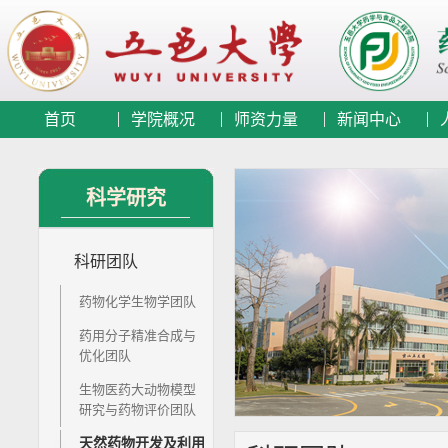
首页
学院概况
师资力量
新闻中心
科学研究
科研团队
药物化学生物学团队
药用分子精准合成与
优化团队
生物医药大动物模型
研究与药物评价团队
天然药物开发及利用