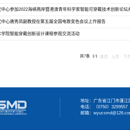
究中心参加2022海峡两岸暨港澳青年科学家智能可穿戴技术创新论坛
究中心唐秀凤副教授在第五届全国电致变色会议上作报告
术学院智能穿戴创新设计课程参观交流活动
共7条 1/1
首页
上页
下
地址：广东省江门市蓬江区
电话：（0750）3299557
邮箱：wyucsmd@126.co