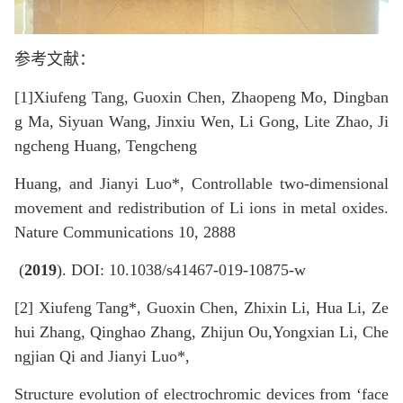
参考文献：
[1]Xiufeng Tang, Guoxin Chen, Zhaopeng Mo, Dingban
g Ma, Siyuan Wang, Jinxiu Wen, Li Gong, Lite Zhao, Ji
ngcheng Huang, Tengcheng
Huang, and Jianyi Luo*, Controllable two-dimensional
movement and redistribution of Li ions in metal oxides.
Nature Communications
10, 2888
(
2019
). DOI: 10.1038/s41467-019-10875-w
[2] Xiufeng Tang*, Guoxin Chen, Zhixin Li, Hua Li, Ze
hui Zhang, Qinghao Zhang, Zhijun Ou,Yongxian Li, Che
ngjian Qi and Jianyi Luo*,
Structure evolution of electrochromic devices from ‘face