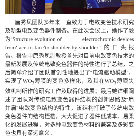
唐秀凤团队多年来一直致力于电致变色技术研究
及新型电致变色器件制备。在此次会议上，她作了题
为“
Structure evolution of
electrochromic devices
from
‘
face-to-face
’
to
‘
shoulder-by-shoulder
’”的口头报
告。报告中唐秀凤副教授首先对目前电致变色技术的
最新发展及传统电致变色器件的特性进行了总结，之
后简单介绍了团队首创性地提出了“电流驱动模型”，
实现了
WO
薄膜的变色多样化，及其在
WO
薄膜失
3
3
效机制所作的研究工作及取得的进展；最后她详细阐
述了团队对传统电致变色器件结构的创新思路及“肩
并肩”电致变色结构的特性，该结构打破了传统电致
变色器件的结构桎梏，大大促进了器件低成本、易柔
化的发展进程，对多种电致变色材料的兼容及多彩变
色也具有深远意义。