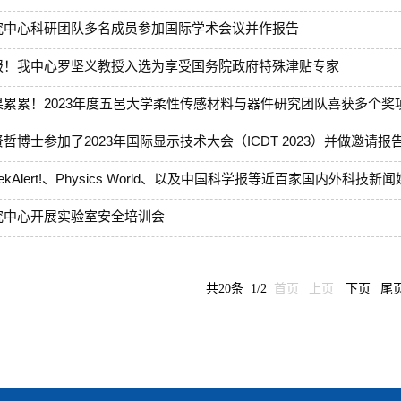
究中心科研团队多名成员参加国际学术会议并作报告
报！我中心罗坚义教授入选为享受国务院政府特殊津贴专家
果累累！2023年度五邑大学柔性传感材料与器件研究团队喜获多个奖
哲博士参加了2023年国际显示技术大会（ICDT 2023）并做邀请报
rekAlert!、Physics World、以及中国科学报等近百家国内外科
究中心开展实验室安全培训会
共20条 1/2
首页
上页
下页
尾