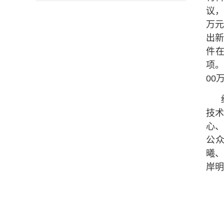
议，
万元
出
件
项。
00
技
心
公
曦
岸明