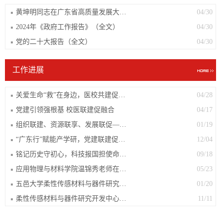
黄坤明同志在广东省高质量发展大会上的讲话实录（2024）
04/30
2024年《政府工作报告》（全文）
04/30
党的二十大报告（全文）
04/30
工作进展
关爱生命“救”在身边，医校共建促发展
04/28
党建引领强根基 校医联建促融合
04/17
组织联建、资源联享、发展联促——五邑大学应用物理与材料学院柔性传感材料与器件研究开发中心党支部赴江门川渝商会党支部开展党建联建
01/19
“广东行”赋能产学研，党建联建促发展——柔性传感材料与器件研究开发中心党支部赴江门鹤山雅图仕印刷有限公司党校开展交流学习
12/04
铭记历史守初心，科技报国担使命——柔性传感材料与器件研究开发中心党支部组织观看《南京照相馆》主题党日活动
09/18
应用物理与材料学院温锦秀老师在广东省物理讲课比赛中荣获二等奖及最佳PPT奖
05/23
五邑大学柔性传感材料与器件研究开发中心党支部与江门中医药职业学院南药学院党支部成功举行党建结对共建活动--共筑党建桥梁，激发教育科研新动能
01/20
柔性传感材料与器件研究开发中心党支部与电子信息与工程学院第一教工党支部开展党建交流活动
11/11