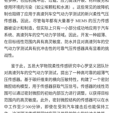
有多种，包括机械冲击、过载、应力腐蚀开裂、材料疲劳和
使用环境的污染（如尘埃颗粒和水滴）。这些常见的故障机
制也阻碍了应用于高速列车空气动力学测试的新兴柔性
气压
传感器。因此，尽管每年都有大量基于
MEMS
的压力传感
器被设计和制造，但实际上只有一小部分成功地应用
于汽车
系统、高速列车的空气动力学领域。因此，开发一种超薄、
在目标线性范围内具有高灵敏度、防水并且对高速列车的空
气动力学测试具有抗冲击性的可靠气压传感器具有显着的挑
战性。
鉴于此，五邑大学物院柔性传感研究中心罗坚义团队针
对高速列车的空气动力学测试，提出了一种高可靠的超薄气
压传感器。基于碳纤维束
的横向压敏特性，构建了一个密封
微腔结构模型，用于传感器获取气压信号。传感器的线性范
围可以通过密封微腔的初始内部压力进行调整，以获得目标
范围内的高灵敏度。此外，密封微腔结构的传感器可以在水
中工作至少
500
分钟，即使在受到汽车撞击后也能保持工