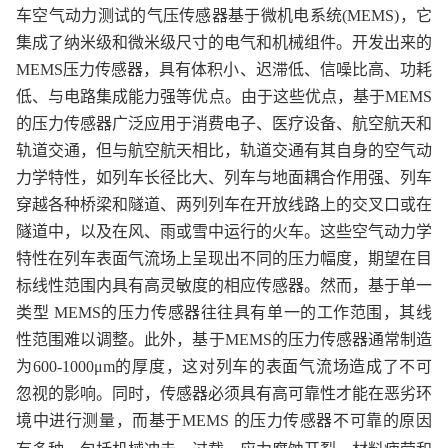
车空气动力测试的气压传感器基于微机电系统
(MEMS)
，
它
集成了纳米级和微米级尺寸的电气和机械组件。开发出来的
MEMS
压
力传感器，具有体积小、迟滞低、信噪比高、功耗
低、与电路集成能力强等优点。
由于这些优点，基于
MEMS
的压力传感器广泛应用于消费电子、医疗设备、航空航天和
轨道交通，
但
与航空航天相比，轨道交通有其自身的空气动
力学特性，如列车长径比大、列车与地面耦合作用强、列车
穿越各种桥梁和隧道、两列列车在开放线路上的交叉口或在
隧道中，以及在风、雨或雪中运行的火车。这些空气动力学
特性在列车表面气流场上呈现出不同的压力幅度，期望在目
标线性范围内具有高灵敏度的相应传感器。然而，基于单一
类型
MEMS
的压力传感器往往具有单一的工作范围，其线
性范围难以调整。此外，基于
MEMS
的压力传感器通常制造
为
600-1000μm
的厚度，这对列车的表面气流场造成了不可
忽视的影响。同时，传感器必须具有高可靠性才能在恶劣环
境中进行测量，而基于
MEMS
的压力传感器不可靠的原因