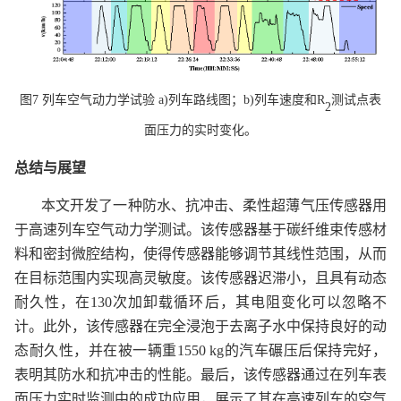
图
7
列车空气动力学试验
a)
列车路线图；
b)
列车速度和
R
测试点表
2
面压力的实时变化。
总结与展望
本文开发了一种防水、抗冲击、柔性超薄气压传感器用
于高速列车空气动力学测试。该传感器基于碳纤维束传感材
料和密封微腔结构，使得传感器能够调节其线性范围，从而
在目标范围内实现高灵敏度。该传感器迟滞小，且具有动态
耐久性，在
130
次加卸载循环后，其电阻变化可以忽略不
计。此外，该传感器在完全浸泡于去离子水中保持良好的动
态耐久性，并在被一辆重
1550 kg
的汽车碾压后保持完好，
表明其防水和抗冲击的性能。最后，该传感器通过在列车表
面压力实时监测中的成功应用，展示了其在高速列车的空气