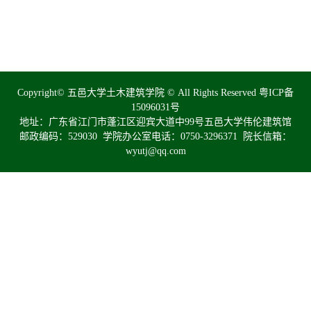
Copyright© 五邑大学土木建筑学院 © All Rights Reserved
粤ICP备
15096031号
地址：广东省江门市蓬江区迎宾大道中99号五邑大学伟伦建筑馆
邮政编码：529030 学院办公室电话：0750-3296371 院长信箱：
wyutj@qq.com