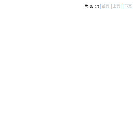
共4条 1/1
首页
上页
下页