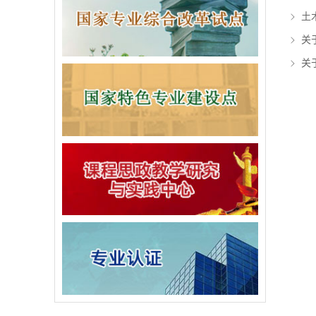
土
关
关