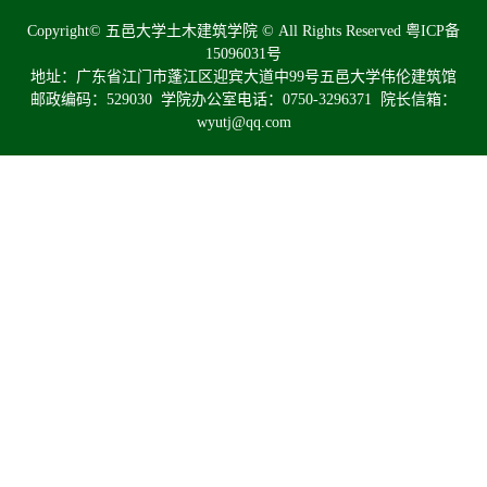
Copyright© 五邑大学土木建筑学院 © All Rights Reserved
粤ICP备
15096031号
地址：广东省江门市蓬江区迎宾大道中99号五邑大学伟伦建筑馆
邮政编码：529030 学院办公室电话：0750-3296371 院长信箱：
wyutj@qq.com