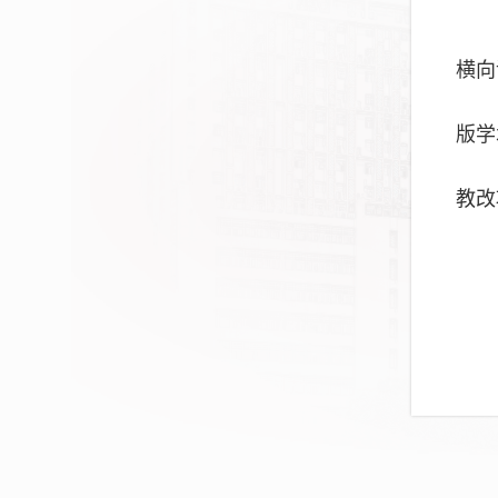
横向
版学
教改