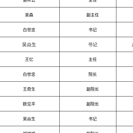
谢祥云
主任
吴森
副主任
白世忠
书记
吴焱生
书记
王忆
主任
白世忠
院长
王奇生
副院长
欧见平
副院长
吴焱生
书记