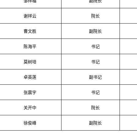
邹祥福
副院长
谢祥云
院长
曹文胜
副院长
陈海平
书记
莫树培
书记
卓英莲
副书记
张震宇
书记
关开中
院长
徐俊峰
副院长