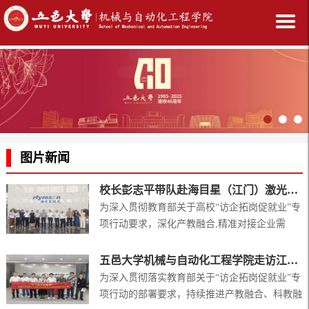
图片新闻
校长彭志平带队赴海目星（江门）激光智能装备有限公司开展访企拓岗及校企合作交流
为深入贯彻教育部关于高校“访企拓岗促就业”专
项行动要求，深化产教融合,精准对接企业需
求，拓宽毕业生就业渠道，3月30日上午，校党
委副书记、校长彭志平带队赴海目星(江门)激光
五邑大学机械与自动化工程学院走访江门同川谐波传动有限公司
智能装备有限公司开展访企拓岗及校企合作交
为深入贯彻落实教育部关于“访企拓岗促就业”专
流。 座谈会上，彭志平围绕科研团队、课程改
项行动的部署要求，持续推进产教融合、科教融
革、访企拓岗提出了三点合作构想：一是发挥学