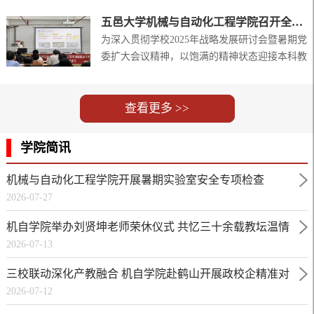
汇，深化校企协同育人机制，强化人才供给与产
院科研团队与企业协同优势，将学校的资源禀赋
业需求精准对接，五邑大学机械与自动化工程学
五邑大学机械与自动化工程学院召开全院教职工大会
有效转化为企业发展的战略补充，实现优势互
院党委书记易正强、副院长梁淑芬于3月19日带
为深入贯彻学校2025年战略发展研讨会暨暑期党
补、资源共享。二是深化课程体系改革，...
队走访江门同川谐波传动有限公司，开展实地调
委扩大会议精神，以饱满的精神状态迎接本科教
研与合作交流。座谈会上，江门同川谐波传动有
育教学审核评估，促进学院各项事业高质量发
限公司总经理沈晓龙对学院一行到来表示欢迎，
展，9月15日，机械与自动化工程学院在香港台
围绕技术研发、产能扩建、产品生产、应用市
山商会大楼605室召开全院教职工大会，大会由
查看更多 >>
场、人才需求等方面展开详细介绍，...
学院党委书记易正强主持。会上，梁淑芬副院长
深入阐述了审核评估工作对本科教育教学质量提
学院简讯
升的重要意义，并就评估各项任务进行了系统部
署。同时重点围绕教师教学规范、学生课堂纪律
机械与自动化工程学院开展暑期实验室安全专项检查
与学风建设等方面提出明确要求，...
2026-07-27
机自学院举办刘贤坤老师荣休仪式 共忆三十余载教坛温情
2026-07-13
时光
三校联动深化产教融合 机自学院赴鹤山开展政校企精准对
2026-07-12
接