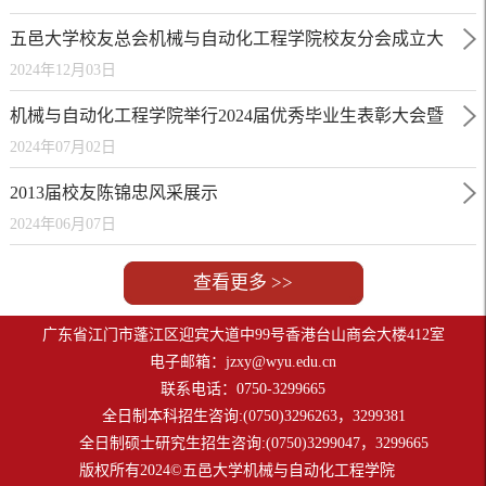
五邑大学校友总会机械与自动化工程学院校友分会成立大
2024年12月03日
会暨第一届理事会顺利召开
机械与自动化工程学院举行2024届优秀毕业生表彰大会暨
2024年07月02日
校友联络员聘任仪式
2013届校友陈锦忠风采展示
2024年06月07日
查看更多 >>
广东省江门市蓬江区迎宾大道中99号香港台山商会大楼412室
电子邮箱：
jzxy@wyu.edu.cn
联系电话：0750-3299665
全日制本科招生咨询:(0750)3296263，3299381
全日制硕士研究生招生咨询:(0750)3299047，3299665
版权所有2024©五邑大学机械与自动化工程学院