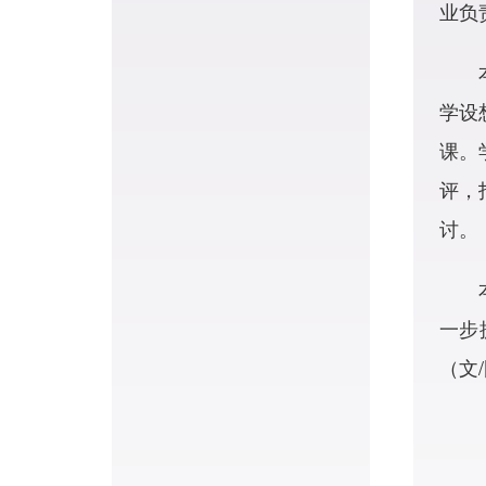
业负
学设
课。
评，
讨。
一步
（文