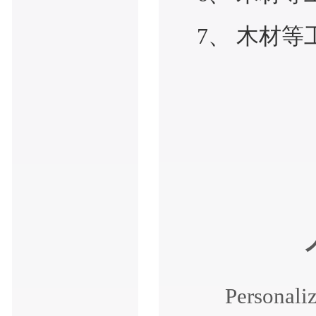
7、 木材
Personali