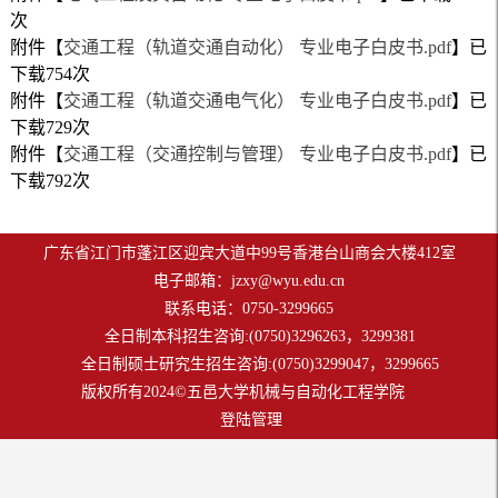
次
附件【
交通工程（轨道交通自动化） 专业电子白皮书.pdf
】已
下载
754
次
附件【
交通工程（轨道交通电气化） 专业电子白皮书.pdf
】已
下载
729
次
附件【
交通工程（交通控制与管理） 专业电子白皮书.pdf
】已
下载
792
次
广东省江门市蓬江区迎宾大道中99号香港台山商会大楼412室
电子邮箱：
jzxy@wyu.edu.cn
联系电话：0750-3299665
全日制本科招生咨询:(0750)3296263，3299381
全日制硕士研究生招生咨询:(0750)3299047，3299665
版权所有2024©五邑大学机械与自动化工程学院
登陆管理