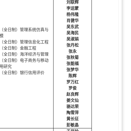
刘联辉
李运蒙
杨伟隆
肖健华
吴东武
（全日制）
管理系统仿真与
吴海民
模
吴淑娟
（全日制）
管理信息化工程
张丹松
（全日制）
金融工程
张永
（全日制）海洋经济与管理
张秋菊
（全日制）电子商务与移动
张能福
用研究
张梦华
（全日制）
银行信用评价
陈辉
罗万红
罗俊
赵良辉
姜文仙
骆达荣
陶雪萍
黄长征
彭敏晶