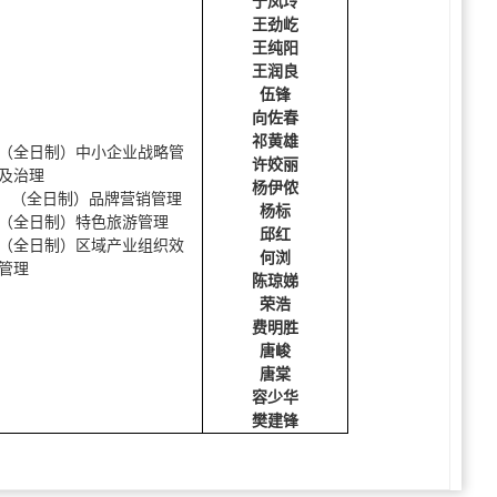
于凤玲
王劲屹
王纯阳
王润良
伍锋
向佐春
祁黄雄
（全日制）中小企业战略管
许姣丽
及治理
杨伊侬
2
（全日制）品牌营销管理
杨标
（全日制）特色旅游管理
邱红
（全日制）区域产业组织效
何浏
管理
陈琼娣
荣浩
费明胜
唐峻
唐棠
容少华
樊建锋