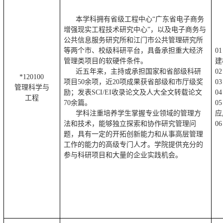
本学科拥有省级工程中心“广东省电子商务
增强现实工程技术研究中心”，以及电子商务与
公共信息服务研究所和江门市公共管理研究所
等两个市、校级科研平台，具备承担重大经济
01
管理类项目的软硬件条件。
建
近五年来，主持或承担国家和省部级科研
02
*120100
项目50余项，近20项成果获省部级和市厅级奖
03
管理科学与
励；
发表SCI/EI收录论文及人大全文转载论文
04
工程
70余篇。
05
学科注重培养学生掌握专业领域的管理方
应
法和技术，能够独立探索和协作研究管理问
06
题，具有一定的开拓创新能力和从事高层管理
工作的能力的高级专门人才。学院提供充分的
参与科研项目和大量的企业实践机会。