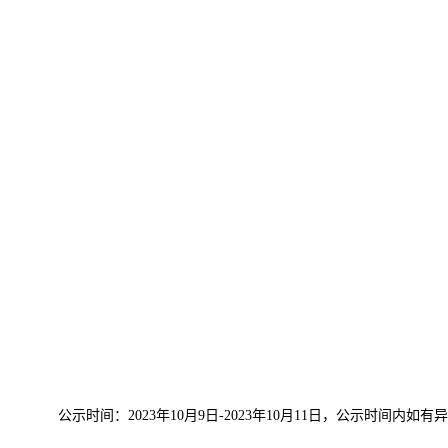
公示时间：
202
3
年
1
0
月
9
日
-202
3
年
1
0
月
11
日，公示时间内如有异