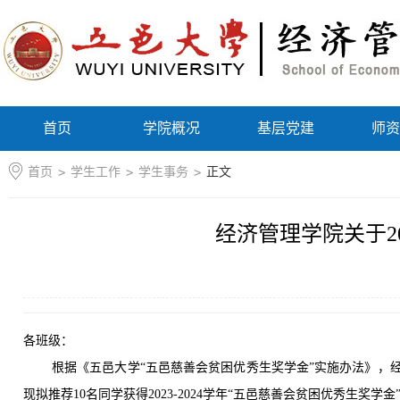
首页
学院概况
基层党建
师资
首页
>
学生工作
>
学生事务
>
正文
经济管理学院关于20
各班级
：
根据《五邑大学
“五邑慈善会贫困优秀生奖学金”实施办法》
现拟推荐1
0
名同学获得
202
3
-202
4
学年
“五邑慈善会贫困优秀生奖学金