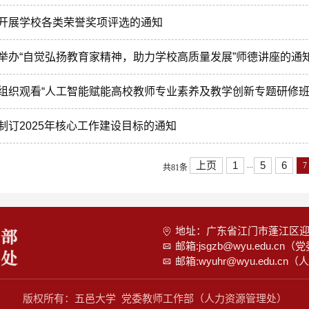
开展学校各类荣誉奖项评选的通知
举办“自觉弘扬教育家精神，助力学校高质量发展”师德讲座的通
组织观看“人工智能赋能高校教师专业素养及教学创新专题研修班
制订2025年核心工作建设目标的通知
上页
1
5
6
...
7
共81条
地址：广东省江门市蓬江区迎宾
邮箱:jsgzb@wyu.edu.c
邮箱:wyuhr@wyu.edu.c
版权所有：五邑大学 党委教师工作部（人力资源管理处）