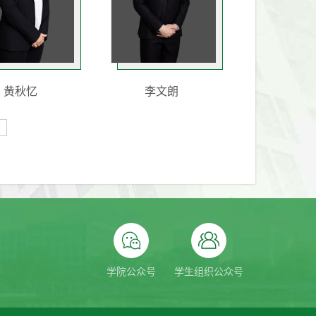
黄秋忆
李文朗
页
学院公众号
学生组织公众号