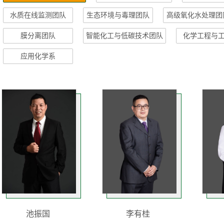
水质在线监测团队
生态环境与毒理团队
高级氧化水处理团
膜分离团队
智能化工与低碳技术团队
化学工程与
应用化学系
池振国
李有桂