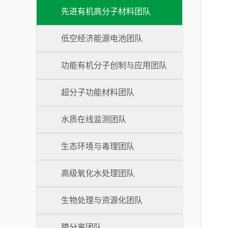
先进有机高分子材料团队
低空经济能源电池团队
功能有机分子创制与应用团队
超分子功能材料团队
水质在线监测团队
生态环境与毒理团队
高级氧化水处理团队
生物处理与资源化团队
膜分离团队