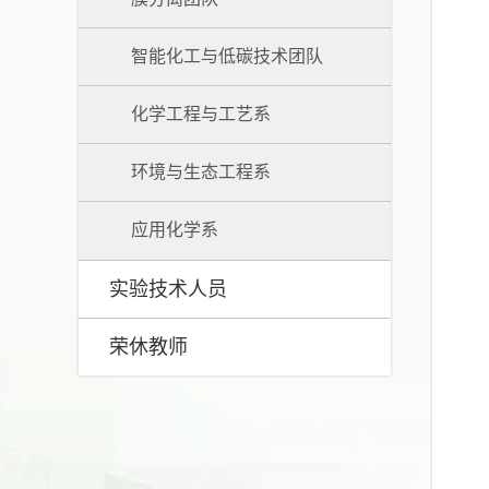
智能化工与低碳技术团队
化学工程与工艺系
环境与生态工程系
应用化学系
实验技术人员
荣休教师