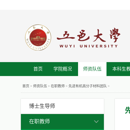
首页
学院概况
师资队伍
本科生
首页
>
师资队伍
>
在职教师
>
先进有机高分子材料团队
>
博士生导师
在职教师