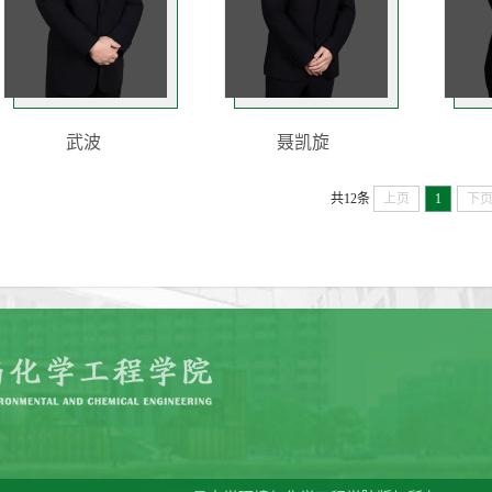
武波
聂凯旋
共12条
上页
1
下