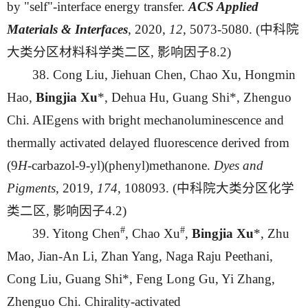
by "self"-interface energy transfer.
ACS Applied
Materials & Interfaces
, 2020,
12
, 5073-5080.
(中科院
大类分区材料科学类二区, 影响因子8.2)
38. Cong Liu, Jiehuan Chen, Chao Xu, Hongmin
Hao,
Bingjia Xu
*, Dehua Hu, Guang Shi*, Zhenguo
Chi. AIEgens with bright mechanoluminescence and
thermally activated delayed fluorescence derived from
(9
H
-carbazol-9-yl)(phenyl)methanone.
Dyes and
Pigments
, 2019,
174
, 108093. (中科院大类分区化学
类二区, 影响因子4.2)
#
#
39. Yitong Chen
, Chao Xu
,
Bingjia Xu
*, Zhu
Mao, Jian-An Li, Zhan Yang, Naga Raju Peethani,
Cong Liu, Guang Shi*, Feng Long Gu, Yi Zhang,
Zhenguo Chi. Chirality-activated