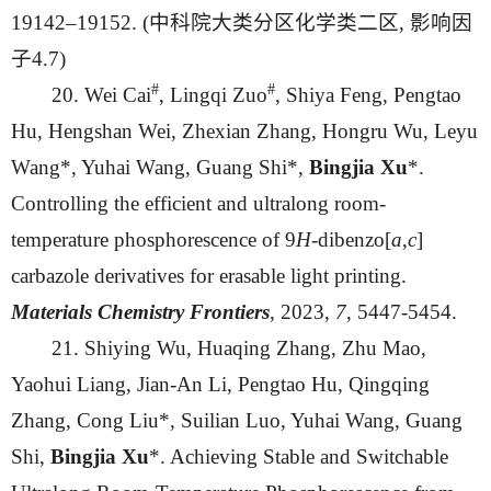
19142–19152. (中科院大类分区化学类二区, 影响因
子4.7)
#
#
20. Wei Cai
, Lingqi Zuo
, Shiya Feng, Pengtao
Hu, Hengshan Wei, Zhexian Zhang, Hongru Wu, Leyu
Wang*, Yuhai Wang, Guang Shi*,
Bingjia Xu
*.
Controlling the efficient and ultralong room-
temperature phosphorescence of 9
H
-dibenzo[
a
,
c
]
carbazole derivatives for erasable light printing.
Materials Chemistry Frontiers
, 2023,
7
, 5447-5454.
21. Shiying Wu, Huaqing Zhang, Zhu Mao,
Yaohui Liang, Jian-An Li, Pengtao Hu, Qingqing
Zhang, Cong Liu*, Suilian Luo, Yuhai Wang, Guang
Shi,
Bingjia Xu
*. Achieving Stable and Switchable