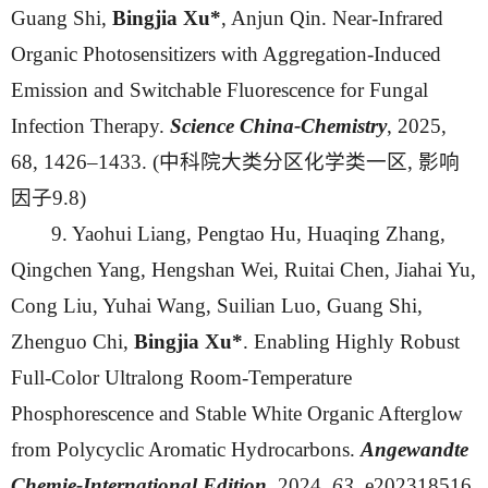
Guang Shi,
Bingjia Xu*
, Anjun Qin. Near-Infrared
Organic Photosensitizers with Aggregation-Induced
Emission and Switchable Fluorescence for Fungal
Infection Therapy.
Science China-Chemistry
, 2025,
68, 1426–1433. (中科院大类分区化学类一区, 影响
因子9.8)
9. Yaohui Liang, Pengtao Hu, Huaqing Zhang,
Qingchen Yang, Hengshan Wei, Ruitai Chen, Jiahai Yu,
Cong Liu, Yuhai Wang, Suilian Luo, Guang Shi,
Zhenguo Chi,
Bingjia Xu*
. Enabling Highly Robust
Full-Color Ultralong Room-Temperature
Phosphorescence and Stable White Organic Afterglow
from Polycyclic Aromatic Hydrocarbons.
Angewandte
Chemie
-
International Edition
, 2024,
63
, e202318516.