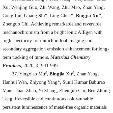
Xu, Wenjing Guo, Zhi Wang, Zhu Mao, Zhan Yang,
Cong Liu, Guang Shi*, Ling Chen*,
Bingjia Xu
*,
Zhenguo Chi. Achieving remarkable and reversible
mechanochromism from a bright ionic AIEgen with
high specificity for mitochondrial imaging and
secondary aggregation emission enhancement for long-
term tracking of tumors.
Materials Chemistry
Frontiers
, 2020,
4
, 941-949.
#
#
37. Yingxiao Mu
,
Bingjia Xu
, Zhan Yang,
Hanhui Wen, Zhiyong Yang*, Sunil Kumar Baburao
Mane, Juan Zhao, Yi Zhang, Zhenguo Chi, Ben Zhong
Tang. Reversible and continuous color-tunable
persistent luminescence of metal-free organic materials