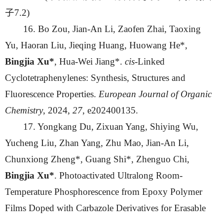
子7.2)
16. Bo Zou, Jian-An Li, Zaofen Zhai, Taoxing
Yu, Haoran Liu, Jieqing Huang, Huowang He*,
Bingjia Xu*
, Hua-Wei Jiang*.
cis
-Linked
Cyclotetraphenylenes: Synthesis, Structures and
Fluorescence Properties.
European Journal of Organic
Chemistry
, 2024,
27
, e202400135.
17. Yongkang Du, Zixuan Yang, Shiying Wu,
Yucheng Liu, Zhan Yang, Zhu Mao, Jian-An Li,
Chunxiong Zheng*, Guang Shi*, Zhenguo Chi,
Bingjia Xu*
. Photoactivated Ultralong Room-
Temperature Phosphorescence from Epoxy Polymer
Films Doped with Carbazole Derivatives for Erasable