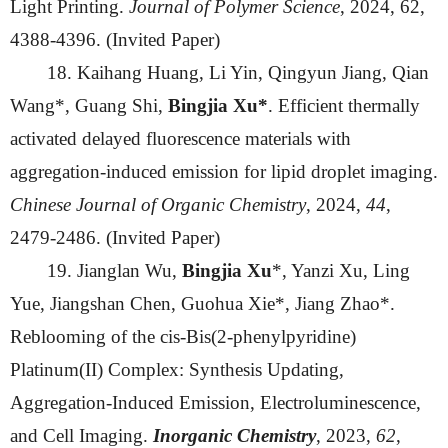
Light Printing.
Journal of Polymer Science
, 2024, 62,
4388-4396. (Invited Paper)
18. Kaihang Huang, Li Yin, Qingyun Jiang, Qian
Wang*, Guang Shi,
Bingjia Xu*
. Efficient thermally
activated delayed fluorescence materials with
aggregation-induced emission for lipid droplet imaging.
Chinese Journal of Organic Chemistry
, 2024,
44
,
2479-2486. (Invited Paper)
19. Jianglan Wu,
Bingjia Xu
*, Yanzi Xu, Ling
Yue, Jiangshan Chen, Guohua Xie*, Jiang Zhao*.
Reblooming of the cis-Bis(2-phenylpyridine)
Platinum(II) Complex: Synthesis Updating,
Aggregation-Induced Emission, Electroluminescence,
and Cell Imaging.
Inorganic Chemistry
, 2023,
62
,