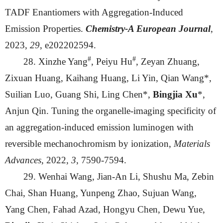
TADF Enantiomers with Aggregation-Induced
Emission Properties.
Chemistry-A European Journal
,
2023,
29
, e202202594.
#
#
28. Xinzhe Yang
, Peiyu Hu
, Zeyan Zhuang,
Zixuan Huang, Kaihang Huang, Li Yin, Qian Wang*,
Suilian Luo, Guang Shi, Ling Chen*,
Bingjia Xu
*,
Anjun Qin. Tuning the organelle-imaging specificity of
an aggregation-induced emission luminogen with
reversible mechanochromism by ionization,
Materials
Advances
, 2022,
3
, 7590-7594.
29. Wenhai Wang, Jian-An Li, Shushu Ma, Zebin
Chai, Shan Huang, Yunpeng Zhao, Sujuan Wang,
Yang Chen, Fahad Azad, Hongyu Chen, Dewu Yue,