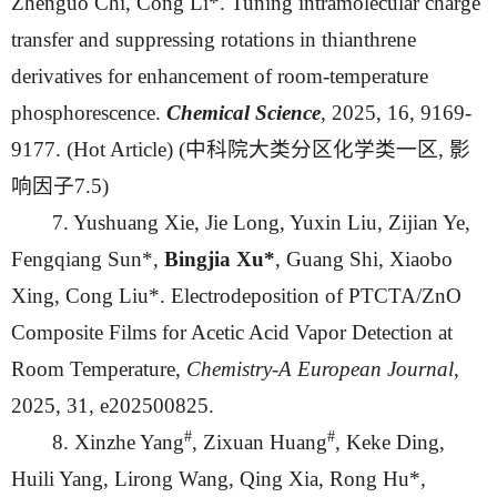
Zhenguo Chi, Cong Li*. Tuning intramolecular charge
transfer and suppressing rotations in thianthrene
derivatives for enhancement of room-temperature
phosphorescence.
Chemical Science
, 2025, 16, 9169-
9177. (Hot Article) (中科院大类分区化学类一区, 影
响因子7.5)
7. Yushuang Xie, Jie Long, Yuxin Liu, Zijian Ye,
Fengqiang Sun*,
Bingjia Xu*
, Guang Shi, Xiaobo
Xing, Cong Liu*. Electrodeposition of PTCTA/ZnO
Composite Films for Acetic Acid Vapor Detection at
Room Temperature,
Chemistry-A European Journal
,
2025, 31, e202500825.
#
#
8. Xinzhe Yang
, Zixuan Huang
, Keke Ding,
Huili Yang, Lirong Wang, Qing Xia, Rong Hu*,