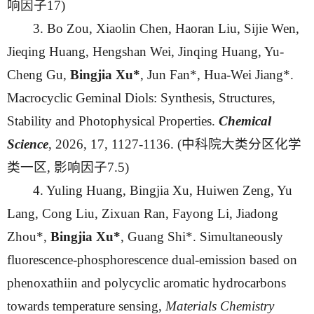
响因子17)
3. Bo Zou, Xiaolin Chen, Haoran Liu, Sijie Wen,
Jieqing Huang, Hengshan Wei, Jinqing Huang, Yu-
Cheng Gu,
Bingjia Xu*
, Jun Fan*, Hua-Wei Jiang*.
Macrocyclic Geminal Diols: Synthesis, Structures,
Stability and Photophysical Properties.
Chemical
Science
, 2026, 17, 1127-1136. (中科院大类分区化学
类一区, 影响因子7.5)
4. Yuling Huang, Bingjia Xu, Huiwen Zeng, Yu
Lang, Cong Liu, Zixuan Ran, Fayong Li, Jiadong
Zhou*,
Bingjia Xu*
, Guang Shi*. Simultaneously
fluorescence-phosphorescence dual-emission based on
phenoxathiin and polycyclic aromatic hydrocarbons
towards temperature sensing,
Materials Chemistry