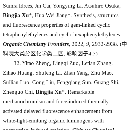
Sumra Idrees, Jin Cai, Yongying Li, Atsuhiro Osuka,
Bingjia Xu
*, Hua-Wei Jiang*. Synthesis, structures
and fluorescence properties of gem-linked cyclic
tetraphenylethylenes and cyclic hexaphenylethylenes.
Organic Chemistry Frontiers
, 2022,
9
, 2932-2938. (中
科院大类分区化学类二区, 影响因子4.7)
32. Yitao Zheng, Lingqi Zuo, Letian Zhang,
Zihao Huang, Shufeng Li, Zhan Yang, Zhu Mao,
Suilian Luo, Cong Liu, Fengqiang Sun, Guang Shi,
Zhenguo Chi,
Bingjia Xu
*. Remarkable
mechanochromism and force-induced thermally
activated delayed fluorescence enhancement from
white-light-emitting organic luminogens with