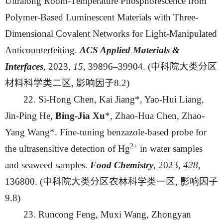
Ultralong Room-Temperature Phosphorescence from
Polymer-Based Luminescent Materials with Three-
Dimensional Covalent Networks for Light-Manipulated
Anticounterfeiting.
ACS Applied Materials &
Interfaces
, 2023,
15
, 39896–39904. (中科院大类分区
材料科学类二区, 影响因子8.2)
22. Si-Hong Chen, Kai Jiang*, Yao-Hui Liang,
Jin-Ping He,
Bing-Jia Xu
*, Zhao-Hua Chen, Zhao-
Yang Wang*. Fine-tuning benzazole-based probe for
2+
the ultrasensitive detection of Hg
in water samples
and seaweed samples.
Food Chemistry
, 2023,
428
,
136800. (中科院大类分区农林科学类一区, 影响因子
9.8)
23. Runcong Feng, Muxi Wang, Zhongyan