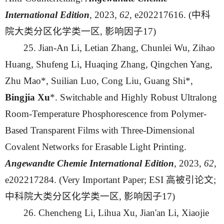
International Edition
, 2023,
62
, e202217616.
(中科
院大类分区化学类一区, 影响因子17)
25. Jian-An Li, Letian Zhang, Chunlei Wu, Zihao
Huang, Shufeng Li, Huaqing Zhang, Qingchen Yang,
Zhu Mao*, Suilian Luo, Cong Liu, Guang Shi*,
Bingjia Xu
*. Switchable and Highly Robust Ultralong
Room-Temperature Phosphorescence from Polymer-
Based Transparent Films with Three-Dimensional
Covalent Networks for Erasable Light Printing.
Angewandte Chemie
International Edition
, 2023,
62
,
e202217284. (Very Important Paper; ESI 高被引论文;
中科院大类分区化学类一区, 影响因子17)
26. Chencheng Li, Lihua Xu, Jian'an Li, Xiaojie