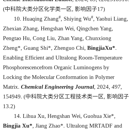
(中科院大类分区化学类一区, 影响因子17)
#
#
10. Huaqing Zhang
, Shiying Wu
, Yaohui Liang,
Zhexian Zhang, Hengshan Wei, Qingchen Yang,
Pengtao Hu, Cong Liu, Zhan Yang, Chunxiong
Zheng*, Guang Shi*, Zhenguo Chi,
BingjiaXu*
.
Enabling Efficient and Ultralong Room-Temperature
Phosphorescencefrom Organic Luminogens by
Locking the Molecular Conformation in Polymer
Matrix.
Chemical Engineering Journal
, 2024,
497
,
154949. (中科院大类分区工程技术类一区, 影响因子
13.2)
14. Lihua Xu, Hengshan Wei, Guohua Xie*,
Bingjia Xu*
, Jiang Zhao*. Ultralong MRTADF and