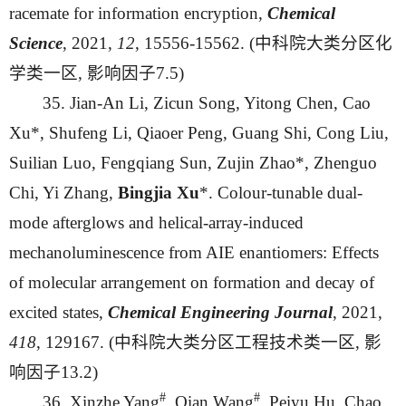
racemate for information encryption,
Chemical
Science
, 2021,
12
, 15556-15562. (中科院大类分区化
学类一区, 影响因子7.5)
35. Jian-An Li, Zicun Song, Yitong Chen, Cao
Xu*, Shufeng Li, Qiaoer Peng, Guang Shi, Cong Liu,
Suilian Luo, Fengqiang Sun, Zujin Zhao*, Zhenguo
Chi, Yi Zhang,
Bingjia Xu
*. Colour-tunable dual-
mode afterglows and helical-array-induced
mechanoluminescence from AIE enantiomers: Effects
of molecular arrangement on formation and decay of
excited states,
Chemical Engineering Journal
, 2021,
418
, 129167. (中科院大类分区工程技术类一区, 影
响因子13.2)
#
#
36. Xinzhe Yang
, Qian Wang
, Peiyu Hu, Chao