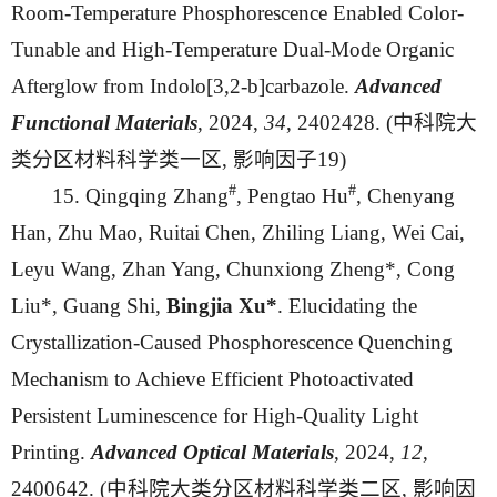
Room-Temperature Phosphorescence Enabled Color-
Tunable and High-Temperature Dual-Mode Organic
Afterglow from Indolo[3,2-b]carbazole.
Advanced
Functional Materials
, 2024,
34
, 2402428. (中科院大
类分区材料科学类一区, 影响因子19)
#
#
15. Qingqing Zhang
, Pengtao Hu
, Chenyang
Han, Zhu Mao, Ruitai Chen, Zhiling Liang, Wei Cai,
Leyu Wang, Zhan Yang, Chunxiong Zheng*, Cong
Liu*, Guang Shi,
Bingjia Xu*
. Elucidating the
Crystallization-Caused Phosphorescence Quenching
Mechanism to Achieve Efficient Photoactivated
Persistent Luminescence for High-Quality Light
Printing.
Advanced Optical Materials
, 2024,
12
,
2400642. (中科院大类分区材料科学类二区, 影响因