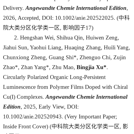
Delivery.
Angewandte Chemie
International Edition
,
2026, Accepted, DOI: 10.1002/anie.202522025. (中科
院大类分区化学类一区, 影响因子17)
2. Hengshan Wei, Shihua Qin, Huiwen Zeng,
Jiahui Sun, Yaohui Liang, Huaqing Zhang, Huili Yang,
Chunxiong Zheng, Guang Shi*, Zhenguo Chi, Zujin
Zhao*, Zhan Yang*, Zhu Mao,
Bingjia Xu*
.
Circularly Polarized Organic Long-Persistent
Luminescence from Polymer Films Doped with Chiral
Cu(I) Complexes.
Angewandte Chemie
International
Edition
, 2025, Early View, DOI:
10.1002/anie.202520943. (Very Important Paper;
Inside Front Cover) (中科院大类分区化学类一区, 影