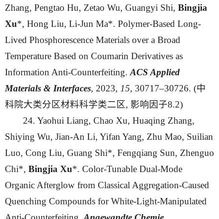
Zhang, Pengtao Hu, Zetao Wu, Guangyi Shi,
Bingjia
Xu
*, Hong Liu, Li-Jun Ma*. Polymer-Based Long-
Lived Phosphorescence Materials over a Broad
Temperature Based on Coumarin Derivatives as
Information Anti-Counterfeiting.
ACS Applied
Materials & Interfaces
, 2023,
15
, 30717–30726.
(中
科院大类分区材料科学类二区, 影响因子8.2)
24. Yaohui Liang, Chao Xu, Huaqing Zhang,
Shiying Wu, Jian-An Li, Yifan Yang, Zhu Mao, Suilian
Luo, Cong Liu, Guang Shi*, Fengqiang Sun, Zhenguo
Chi*,
Bingjia Xu
*. Color-Tunable Dual-Mode
Organic Afterglow from Classical Aggregation-Caused
Quenching Compounds for White-Light-Manipulated
Anti-Counterfeiting.
Angewandte Chemie