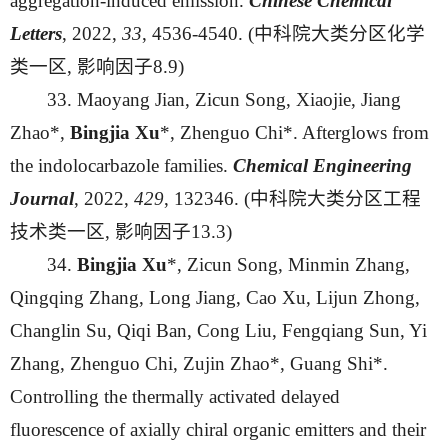
aggregation-induced emission.
Chinese Chemical
Letters
, 2022,
33
, 4536-4540. (中科院大类分区化学
类一区, 影响因子8.9)
33. Maoyang Jian, Zicun Song, Xiaojie, Jiang
Zhao*,
Bingjia Xu
*, Zhenguo Chi*. Afterglows from
the indolocarbazole families.
Chemical Engineering
Journal
, 2022,
429
, 132346. (中科院大类分区工程
技术类一区, 影响因子13.3)
34.
Bingjia Xu
*, Zicun Song, Minmin Zhang,
Qingqing Zhang, Long Jiang, Cao Xu, Lijun Zhong,
Changlin Su, Qiqi Ban, Cong Liu, Fengqiang Sun, Yi
Zhang, Zhenguo Chi, Zujin Zhao*, Guang Shi*.
Controlling the thermally activated delayed
fluorescence of axially chiral organic emitters and their