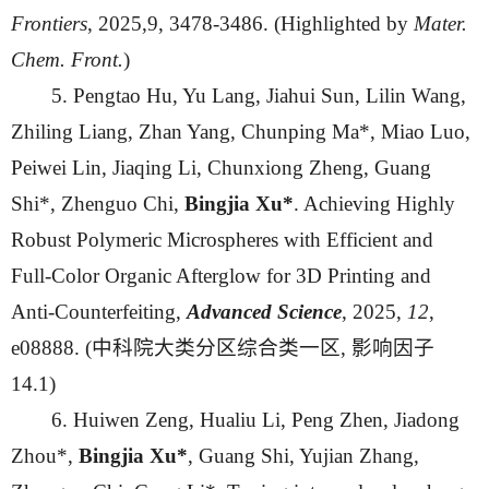
Frontiers
, 2025,9, 3478-3486. (Highlighted by
Mater
.
Chem
.
Front
.
)
5. Pengtao Hu, Yu Lang, Jiahui Sun, Lilin Wang,
Zhiling Liang, Zhan Yang, Chunping Ma*, Miao Luo,
Peiwei Lin, Jiaqing Li, Chunxiong Zheng, Guang
Shi*, Zhenguo Chi,
Bingjia Xu*
. Achieving Highly
Robust Polymeric Microspheres with Efficient and
Full-Color Organic Afterglow for 3D Printing and
Anti-Counterfeiting,
Advanced Science
, 2025,
12
,
e08888. (中科院大类分区综合类一区, 影响因子
14.1)
6. Huiwen Zeng, Hualiu Li, Peng Zhen, Jiadong
Zhou*,
Bingjia Xu*
, Guang Shi, Yujian Zhang,