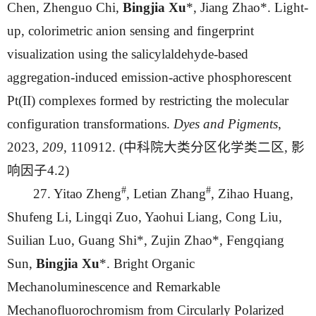
Chen, Zhenguo Chi,
Bingjia Xu
*, Jiang Zhao*. Light-
up, colorimetric anion sensing and fingerprint
visualization using the salicylaldehyde-based
aggregation-induced emission-active phosphorescent
Pt(II) complexes formed by restricting the molecular
configuration transformations.
Dyes and Pigments
,
2023,
209
, 110912. (中科院大类分区化学类二区, 影
响因子4.2)
#
#
27. Yitao Zheng
, Letian Zhang
, Zihao Huang,
Shufeng Li, Lingqi Zuo, Yaohui Liang, Cong Liu,
Suilian Luo, Guang Shi*, Zujin Zhao*, Fengqiang
Sun,
Bingjia Xu
*. Bright Organic
Mechanoluminescence and Remarkable
Mechanofluorochromism from Circularly Polarized