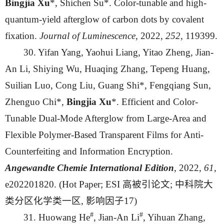
Bingjia Xu
*, Shichen Su*. Color-tunable and high-
quantum-yield afterglow of carbon dots by covalent
fixation.
Journal of Luminescence
, 2022,
252
, 119399.
30. Yifan Yang, Yaohui Liang, Yitao Zheng, Jian-
An Li, Shiying Wu, Huaqing Zhang, Tepeng Huang,
Suilian Luo, Cong Liu, Guang Shi*, Fengqiang Sun,
Zhenguo Chi*,
Bingjia Xu
*. Efficient and Color-
Tunable Dual-Mode Afterglow from Large-Area and
Flexible Polymer-Based Transparent Films for Anti-
Counterfeiting and Information Encryption.
Angewandte Chemie
International Edition
, 2022,
61
,
e202201820. (Hot Paper; ESI 高被引论文; 中科院大
类分区化学类一区, 影响因子17)
#
#
31. Huowang He
, Jian-An Li
, Yihuan Zhang,