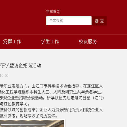
学校首页
党群工作
学生工作
校友服务
业研学暨访企拓岗活动
数：
60
晰职业发展方向，由江门市科学技术协会指导，在蓬江区人
动化工程学院组织本科生大三、大四及研究生共40余名学生，
业生参观企业暨招聘洽谈活动。研学队伍先后走进海目星（江门）
与红色教育学习。
装备领域的创新成果；企业人力资源部门负责人围绕企业人
就业参考，现场接收了简历投递。