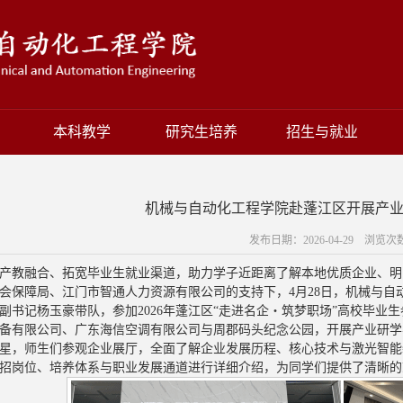
本科教学
研究生培养
招生与就业
机械与自动化工程学院赴蓬江区开展产
发布日期：2026-04-29 浏览次
产教融合、拓宽毕业生就业渠道，助力学子近距离了解本地优质企业、明
会保障局、江门市智通人力资源有限公司的支持下，4月28日，机械与自
副书记杨玉豪带队，参加2026年蓬江区“走进名企・筑梦职场”高校毕
备有限公司、广东海信空调有限公司与周郡码头纪念公园，开展产业研学
星，师生们参观企业展厅，全面了解企业发展历程、核心技术与激光智能
招岗位、培养体系与职业发展通道进行详细介绍，为同学们提供了清晰的