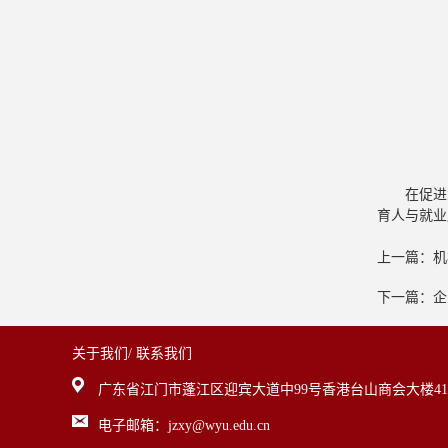
在促进
育人与就业
上一篇：机
下一篇：企
关于我们/
联系我们
广东省江门市蓬江区迎宾大道中99号香港台山商会大楼41
电子邮箱：jzxy@wyu.edu.cn