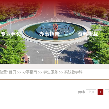
专业建设
办事指南
资料下载
位置:
首页
>>
办事指南
>>
学生服务
>>
实践教学科
共0条
上页
1