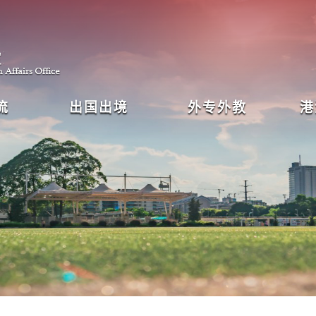
流
出国出境
外专外教
港