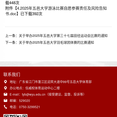
载
448
次
附件【
4.2025年五邑大学游泳比赛自愿参赛责任及风险告知
书.doc
】已下载
392
次
上一条：
关于举办2025年五邑大学第三十七届田径运动会比赛的通知
下一条：
关于举办2025年五邑大学羽毛球团体赛的比赛通知
联系我们
地址：广东省江门市蓬江区迎宾大道中99号五邑大学体育部
办公地点：伍威权体育运动中心二楼
E-mail：tyb@wyu.edu.cn（接受建议、监督、投诉等）
邮编：529020
电话：0750-3299521