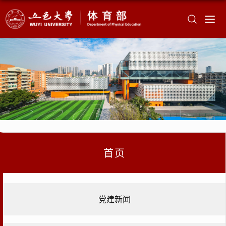
首页
党建新闻