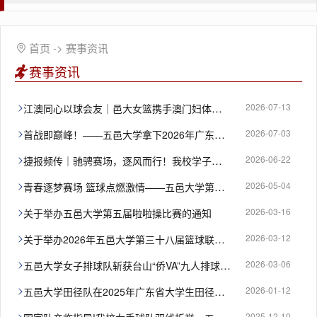
首页
->
赛事资讯
赛事资讯
江澳同心以球会友｜邑大女篮携手澳门妇体上演暖心篮球友谊赛
2026-07-13
首战即巅峰！——五邑大学拿下2026年广东省大学生气排球锦标赛女子甲组冠军
2026-07-03
捷报频传｜驰骋赛场，逐风而行！我校学子在广东省大学生田径接力锦标赛斩获佳绩
2026-06-22
青春逐梦赛场 篮球点燃激情——五邑大学第三十八届篮球联赛圆满落幕
2026-05-04
2026-03-16
关于举办五邑大学第五届啦啦操比赛的通知
关于举办2026年五邑大学第三十八届篮球联赛比赛通知
2026-03-12
五邑大学女子排球队斩获台山“侨VA”九人排球赛女子组冠军
2026-03-06
五邑大学田径队在2025年广东省大学生田径锦标赛中勇创佳绩
2026-01-12
2025-12-10