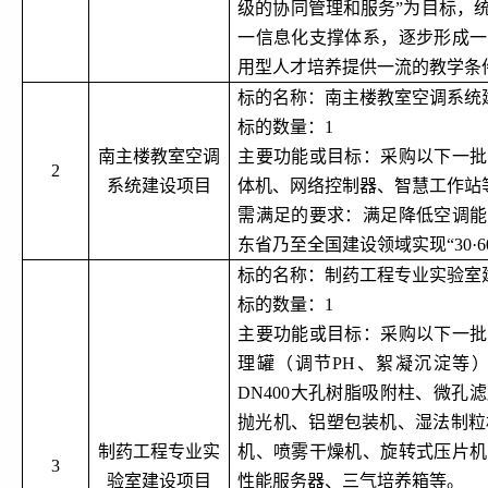
级的协同管理和服务”为目标，
一信息化支撑体系，逐步形成一
用型人才培养提供一流的教学条
标的名称：南主楼教室空调系统
标的数量：
1
南主楼教室空调
主要功能或目标：采购以下一批
2
系统建设项目
体机、网络控制器、智慧工作站
需满足的要求：满足降低空调能
东省乃至全国建设领域实现
“3
标的名称：制药工程专业实验室
标的数量：
1
主要功能或目标：采购以下一批
理罐（调节
PH、絮凝沉淀等
DN400大孔树脂吸附柱、微孔
抛光机、铝塑包装机、湿法制粒
制药工程专业实
机、喷雾干燥机、旋转式压片机
3
验室建设项目
性能服务器、三气培养箱等。