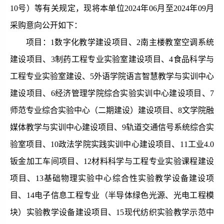
10号）等有关规定，现将本单位2024年06月至2024年09月
采购意向公开如下：
项目：
1
数字化教学建设项目
、
2
南主楼教室空调系统
建设项目
、
3
制药工程专业实验室建设项目、
4
食品科学与
工程专业实验室建设
、
5
外语学院语言智慧教学与实训中心
建设项目
、
6
经济管理学院综合实验实训中心建设项目
、
7
师范专业综合实验中心（二期建设）建设项目
、
8
文学院融
媒体教学与实训中心建设项目
、
9
轨道交通信号系统综合实
验室项目
、
10
政法学院实践实训中心建设项目
、
11
工业
4.0
钣金加工车间项目
、
12
材料科学与工程专业实验课程建设
项目
、
13
基础物理实验中心综合性实验教学设备建设项
目
、
14
电子信息工程专业（半导体绿色光源、光电工程模
块）实验教学设备建设项目
、
15现代纺织实验教学示范中