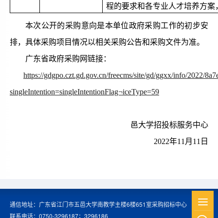
程的要求和各专业人才培养方案
本次公开的采购意向是本单位政府采购工作的初步安
排，具体采购项目情况以相关采购公告和采购文件为准。
广东省政府采购网链接：
https://gdgpo.czt.gd.gov.cn/freecms/site/gd/ggxx/info/2022
singleIntention=singleIntentionFlag¬iceType=59
邑大学
招投标服务中心
202
2
年
11
月
11
日
通信地址：广东省江门市五邑大学南教学主楼6楼651室采购招标中心
联系电话：0750-3296187；3296186