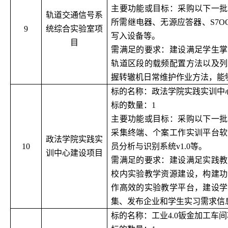
主要功能或目标：采购以下一批
轨道交通信号系
所需继电器、无源应答器、
S7
9
统综合实验室项
写入设备等。
目
需满足的要求：建设满足学生掌
轨道区段的载频配置方法以及列
握转辙机日常维护作业方法，能
标的名称：政法学院实践实训中
标的数量：
1
主要功能或目标：采购以下一批
采集终端、个案工作实训平台软
政法学院实践实
10
员分析与识别系统
v1.0等。
训中心建设项目
需满足的要求：建设满足实践教
校内实验教学资源建设，构建功
作高效的实验教学平台，建设学
集、发布企业和学生实习需求信
标的名称：工业
4.0钣金加工车