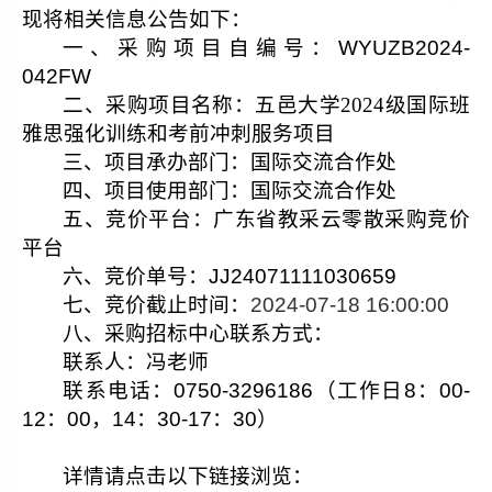
现将相关信息公告如下：
一、
采购
项目自编号：
WYUZB2024-
042FW
二、
采购
项目名称：
五邑大学2024级国际班
雅思强化训练和考前冲刺服务项目
三、
项目承办部门：国际交流合作处
四、项目使用部门：
国际交流合作处
五、
竞价平台：
广东省教采云零散采购竞价
平台
六、
竞价单号：
JJ24071111030659
七、竞价
截止时间：
2024-07-18 16:00:00
八、采购招标
中心
联系方式：
联系人：冯老师
联系电话：
0750-3
296186
（工作日
8
：
00-
12
：
00
，
14
：
30-17
：
30
）
详情请点击以下链接浏览：