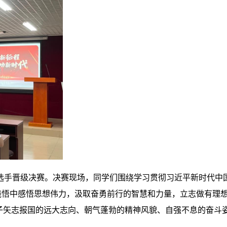
生选手晋级决赛。决赛现场，同学们围绕学习贯彻习近平新时代中
思践悟中感悟思想伟力，汲取奋勇前行的智慧和力量，立志做有理
学子矢志报国的远大志向、朝气蓬勃的精神风貌、自强不息的奋斗