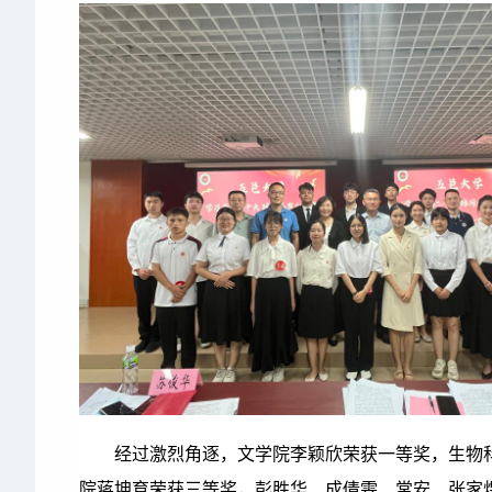
经过激烈角逐，文学院李颖欣荣获一等奖，生物
院蒋坤育荣获三等奖，彭胜华、成倩雯、常安、张家煜