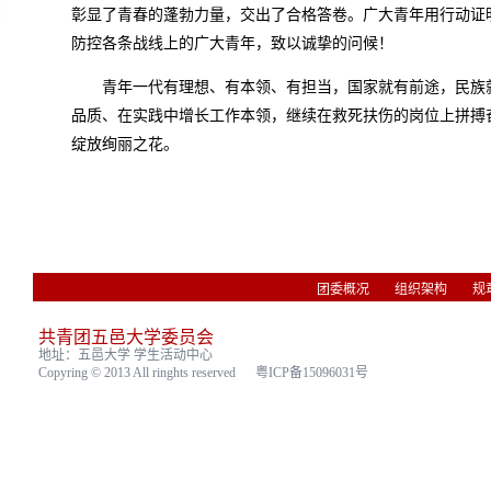
彰显了青春的蓬勃力量，交出了合格答卷。广大青年用行动证
防控各条战线上的广大青年，致以诚挚的问候！
青年一代有理想、有本领、有担当，国家就有前途，民族就
品质、在实践中增长工作本领，继续在救死扶伤的岗位上拼搏
绽放绚丽之花。
团委概况
组织架构
规
共青团五邑大学委员会
地址：五邑大学 学生活动中心
Copyring © 2013 All ringhts reserved
粤ICP备15096031号