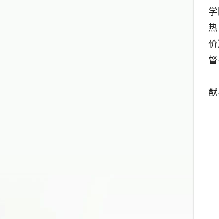
学
热
价
督
猷