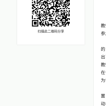
教
扫描此二维码分享
参
的
出
教
在
为
置
动