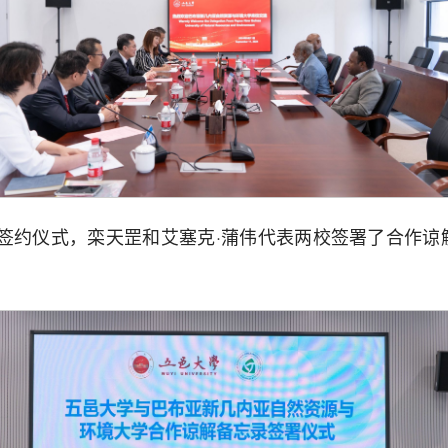
签约仪式，栾天罡和艾塞克·蒲伟代表两校签署了合作谅