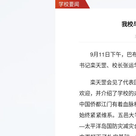
学校要闻
我校
9月11日下午，
书记栾天罡、校长张运
栾天罡会见了代表
欢迎，并介绍了学校的
中国侨都江门有着血脉
始终紧紧维系。五邑大
—太平洋岛国防灾减灾