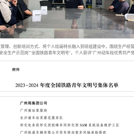
组管理、创新培训方式、将个人绘画特长融入到班组建设中，围绕生产经
安全生产示范岗”“全国铁路青年文明号”，个人获评“广州动车段优秀共产党