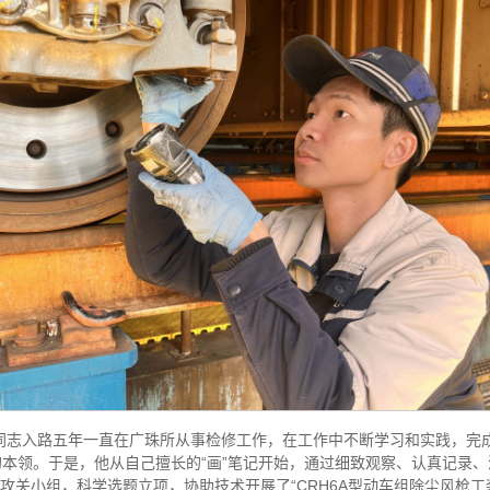
杰同志入路五年一直在广珠所从事检修工作，在工作中不断学习和实践，完
本领。于是，他从自己擅长的“画”笔记开始，通过细致观察、认真记录、
新攻关小组，科学选题立项，协助技术开展了“CRH6A型动车组除尘风枪